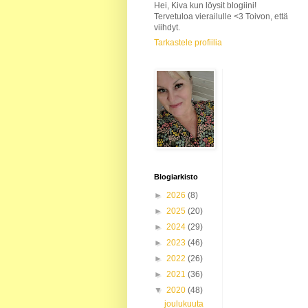
Hei, Kiva kun löysit blogiini!
Tervetuloa vierailulle <3 Toivon, että
viihdyt.
Tarkastele profiilia
Blogiarkisto
►
2026
(8)
►
2025
(20)
►
2024
(29)
►
2023
(46)
►
2022
(26)
►
2021
(36)
▼
2020
(48)
joulukuuta