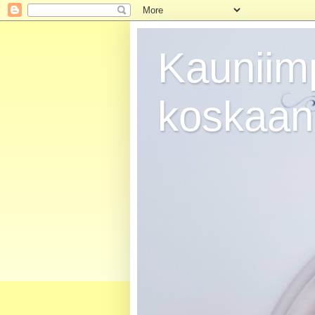
Kauniim
koskaan