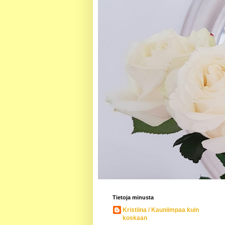
Tietoja minusta
Kristiina / Kauniimpaa kuin
koskaan